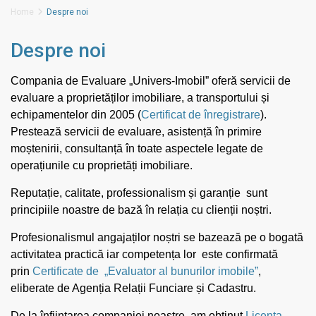
Home
Despre noi
Despre noi
Compania de Evaluare „Univers-Imobil” oferă servicii de
evaluare a proprietăților imobiliare, a transportului și
echipamentelor din 2005 (
Certificat de înregistrare
).
Prestează servicii de evaluare, asistență în primire
moștenirii, consultanță în toate aspectele legate de
operațiunile cu proprietăți imobiliare.
Reputație, calitate, professionalism și garanție sunt
principiile noastre de bază în relația cu clienții noștri.
Profesionalismul angajaților noștri se bazează pe o bogată
activitatea practică iar competența lor este confirmată
prin
Certificate de „Evaluator al bunurilor imobile”
,
eliberate de Agenția Relații Funciare și Cadastru.
De la înființarea companiei noastre, am obținut
Licența