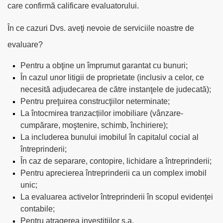
care confirmă calificare evaluatorului.
În ce cazuri Dvs. aveţi nevoie de serviciile noastre de
evaluare?
Pentru a obţine un împrumut garantat cu bunuri;
În cazul unor litigii de proprietate (inclusiv a celor, ce
necesită adjudecarea de către instanţele de judecată);
Pentru preţuirea construcţiilor neterminate;
La întocmirea tranzacțiilor imobiliare (vânzare-
cumpărare, moştenire, schimb, închiriere);
La includerea bunului imobilul în capitalul cocial al
întreprinderii;
În caz de separare, contopire, lichidare a întreprinderii;
Pentru aprecierea întreprinderii ca un complex imobil
unic;
La evaluarea activelor întreprinderii în scopul evidenţei
contabile;
Pentru atragerea investiţiilor ş.a.