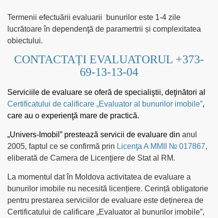
Termenii efectuării evaluarii
bunurilor este 1-4 zile
lucrătoare în dependenţă de paramertrii și complexitatea
obiectului.
CONTACTAȚI EVALUATORUL +373-
69-13-13-04
Serviciile de evaluare
se oferă de specialiştii, deţinători al
Certificatului de calificare „Evaluator al bunurilor imobile”
,
care au o experienţă mare de practică.
„Univers-Imobil”
prestează servicii de evaluare din
anul
2005, faptul ce se confirmă prin
Licenţa A MMII № 017867
,
eliberată de Camera de Licenţiere de Stat al RM.
La momentul dat în Moldova activitatea de evaluare a
bunurilor imobile nu necesită licențiere. Cerință obligatorie
pentru prestarea serviciilor de evaluare este deținerea de
Certificatului de calificare „Evaluator al bunurilor imobile”,